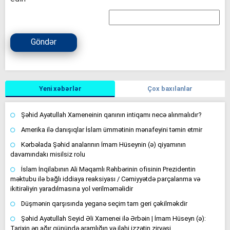
Göndər
Yeni xəbərlər
Çox baxılanlar
Şəhid Ayətullah Xameneinin qanının intiqamı necə alınmalıdır?
Amerika ilə danışıqlar İslam ümmətinin mənafeyini təmin etmir
Kərbəlada Şəhid analarının İmam Hüseynin (ə) qiyamının
davamındakı misilsiz rolu
İslam İnqilabının Ali Məqamlı Rəhbərinin ofisinin Prezidentin
məktubu ilə bağlı iddiaya reaksiyası / Cəmiyyətdə parçalanma və
ikitirəliyin yaradılmasına yol verilməməlidir
Düşmənin qarşısında yeganə seçim tam geri çəkilməkdir
Şəhid Ayətullah Seyid Əli Xamenei ilə Ərbəin | İmam Hüseyn (ə):
Tarixin ən ağır günündə aramlığın və ilahi izzətin zirvəsi