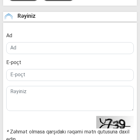
Rəyiniz
Ad
E-poçt
*
Zəhmət olmasa qarşıdakı rəqəmi mətn qutusuna daxil
edin