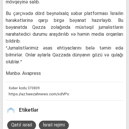
mövqeyinə salıb.
Bu çərçivədə dörd beynəlxalq xəbər platforması İsrailin
hərəkətlərinə qarşı birgə bəyanat hazırlayıb. Bu
bəyanatda Qəzza zolağında müstəqil jurnalistlərin
narahatedici durumu araşdırılıb və həmin media orqanları
bildirib:
“Jurnalistlərimiz əsas ehtiyaclarını belə təmin edə
bilmirlər. Onlar aylarla Qəzzada dünyanın gözü və qulağı
olublar.”
Mənbə: Avapress
Xəbər kodu:
370809
Etiketlər
Qatil israil
İsrail rejimi