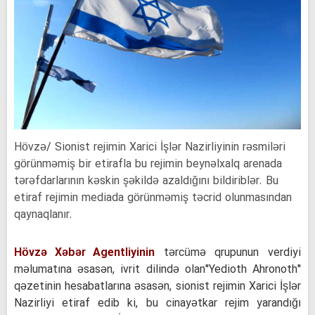
Hövzə/ Sionist rejimin Xarici İşlər Nazirliyinin rəsmiləri
görünməmiş bir etirafla bu rejimin beynəlxalq arenada
tərəfdarlarının kəskin şəkildə azaldığını bildiriblər. Bu
etiraf rejimin mediada görünməmiş təcrid olunmasından
qaynaqlanır.
Hövzə Xəbər Agentliyinin
tərcümə qrupunun verdiyi
məlumatına əsasən, ivrit dilində olan"Yedioth Ahronoth"
qəzetinin hesabatlarına əsasən, sionist rejimin Xarici İşlər
Nazirliyi etiraf edib ki, bu cinayətkar rejim yarandığı