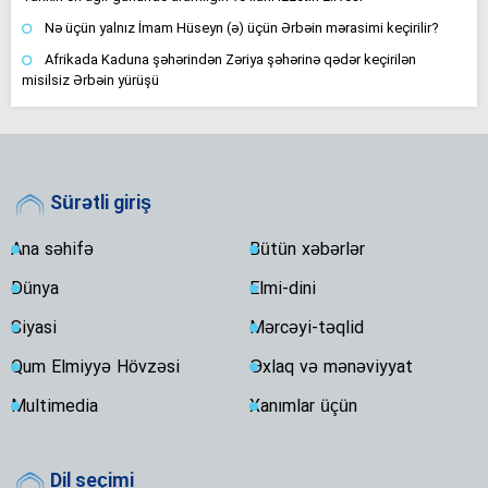
Nə üçün yalnız İmam Hüseyn (ə) üçün Ərbəin mərasimi keçirilir?
Afrikada Kaduna şəhərindən Zəriya şəhərinə qədər keçirilən
misilsiz Ərbəin yürüşü
Sürətli giriş
Ana səhifə
Bütün xəbərlər
Dünya
Elmi-dini
Siyasi
Mərcəyi-təqlid
Qum Elmiyyə Hövzəsi
Əxlaq və mənəviyyat
Multimedia
Xanımlar üçün
Dil seçimi