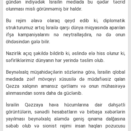
gündən indiyədək İsrailin mediada bu qədər təcrid
olunması misli görünməmiş bir haldır.
Bu rejim əlavə olaraq qeyd edib ki, diplomatik
strukturumuz artıq İsrailə qarşı dünya miqyasında aparılan
ifşa kampaniyalarını nə neytrallaşdıra, nə də onun
öhdəsindən gələ bilir.
Nazirlik açıq şəkildə bildirib ki, əslində elə hiss olunur ki,
səfirliklərimiz dünyanın hər yerində təslim olub.
Beynəlxalq müşahidəçilərin sözlərinə görə, İsrailin qlobal
mediada zəif mövqeyi xüsusilə də müdafiəsiz qalan
Qəzza xalqının amansız qətliamı və onun mühasirəyə
alınmasından sonra daha da güclənib.
İsrailin Qəzzaya hava hücumlarına dair dəhşətli
görüntülərin, sənədli hesabatların və birbaşa xəbərlərin
yayılması beynəlxalq aləmdə geniş qınama dalğasına
səbəb olub və sionist rejimi insan haqları pozucusu